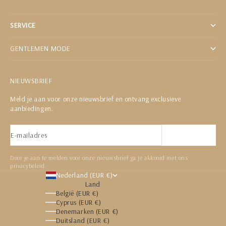
SERVICE
GENTLEMEN MODE
NIEUWSBRIEF
Meld je aan voor onze nieuwsbrief en ontvang exclusieve
aanbiedingen.
E-mailadres
Abonneren
Door je aan te melden voor onze nieuwsbrief ga je akkoord met ons
privacybeleid.
Nederland (EUR €)
Land
België (EUR €)
Cyprus (EUR €)
Denemarken (EUR €)
Duitsland (EUR €)