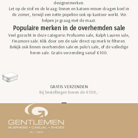
designermerken.
Let op de stof en de kraag: linnen en katoen-mixen dragen koel in
de zomer, terwijl een nette popeline ook op kantoor werkt. We
helpen je graag met de maat.
Populaire merken in de overhemden sale
Veel gezocht in deze categorie:
Profuomo sale
,
Ralph Lauren sale
,
Finamore sale
. Klik door om de sale direct op merk te filteren.
Bekijk ook
linnen overhemden sale
en
polo's sale
, of de volledige
heren sale
. Gratis verzending vanaf €100.
GRATIS VERZENDEN
Bij bestellingen boven de €100,-
Naar artikel 1
Naar artikel 2
Naar artikel 3
Naar artikel 4
Naar artikel 5