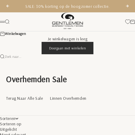
Naar inhoud
SALE: 30% korting op de hoogzomer collectie.
Vorige
Volg
Gentlemen Mode
Zoeken
Wi
Menu
Winkelwagen
Je winkelwagen is leeg
Doorgaan met winkelen
Zoek naar...
Overhemden Sale
Terug Naar Alle Sale
Linnen Overhemden
Sorteren
Sorteren op
Uitgelicht
Meest relevant