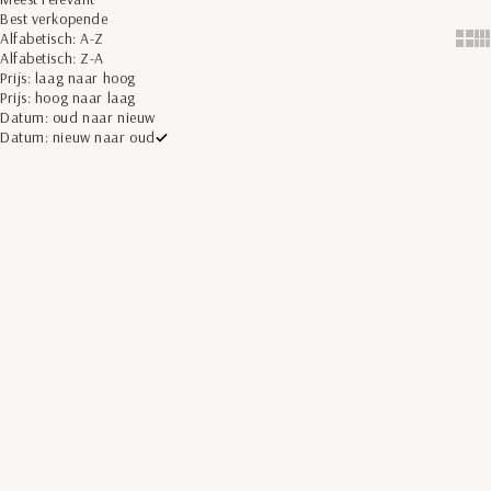
Best verkopende
Alfabetisch: A-Z
Show 
Sh
Alfabetisch: Z-A
Prijs: laag naar hoog
Prijs: hoog naar laag
Datum: oud naar nieuw
Datum: nieuw naar oud
Opties kiezen
Opties kiezen
BESPAAR 50%
BESPAAR 50%
NEW ARRIVALS
NEW ARRIVALS
SEVEN DIALS
SEVEN DIALS
Linnen Overhemd Beige Streep |
Linnen Overhemd Blauw | Jerred
Jerred
Aanbiedingsprijs
Normale prijs
€49,98
€99,95
Aanbiedingsprijs
Normale prijs
€49,98
€99,95
Kleur