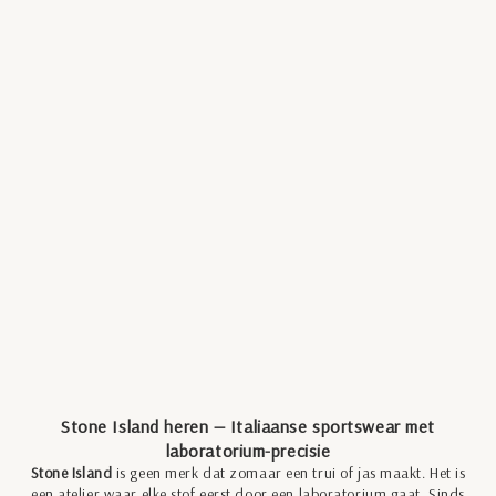
Stefan B
T-Shirt Wit | 
Stone Island
Aanbie
€149,
Gebreide Trui Donkergrijs | Lambswool
Kle
Aanbiedingsprijs
wi
€370,00
blau
Kleur
zwar
diversen
+1
grijs
Stone Island heren — Italiaanse sportswear met
laboratorium-precisie
Stone Island
is geen merk dat zomaar een trui of jas maakt. Het is
een atelier waar elke stof eerst door een laboratorium gaat. Sinds