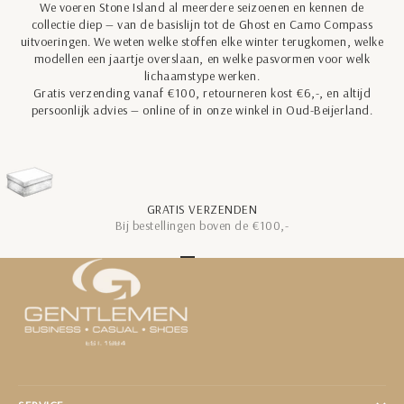
We voeren Stone Island al meerdere seizoenen en kennen de
collectie diep — van de basislijn tot de Ghost en Camo Compass
uitvoeringen. We weten welke stoffen elke winter terugkomen, welke
modellen een jaartje overslaan, en welke pasvormen voor welk
lichaamstype werken.
Gratis verzending vanaf €100, retourneren kost €6,-, en altijd
persoonlijk advies — online of in onze winkel in Oud-Beijerland.
GRATIS VERZENDEN
Bij bestellingen boven de €100,-
Naar artikel 1
Naar artikel 2
Naar artikel 3
Naar artikel 4
Naar artikel 5