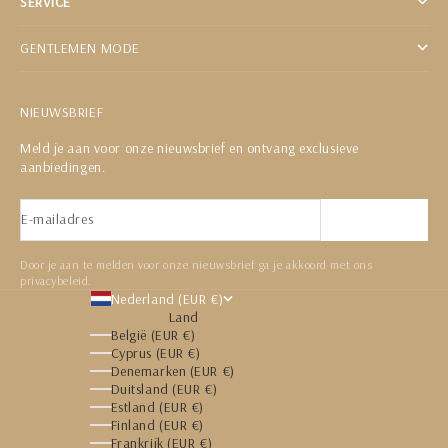
SERVICE
GENTLEMEN MODE
NIEUWSBRIEF
Meld je aan voor onze nieuwsbrief en ontvang exclusieve
aanbiedingen.
E-mailadres
Abonneren
Door je aan te melden voor onze nieuwsbrief ga je akkoord met ons
privacybeleid.
Nederland (EUR €)
Land
België (EUR €)
Cyprus (EUR €)
Denemarken (EUR €)
Duitsland (EUR €)
Estland (EUR €)
Finland (EUR €)
Frankrijk (EUR €)