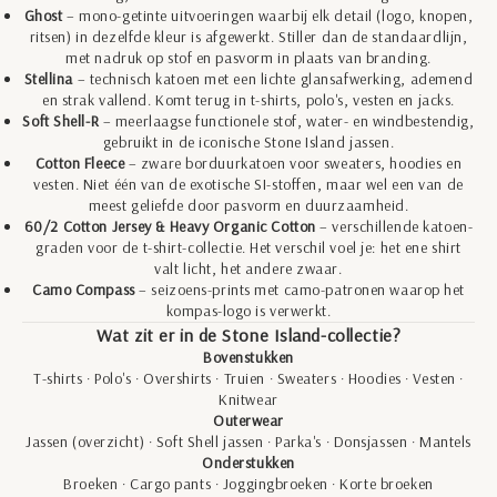
Ghost
– mono-getinte uitvoeringen waarbij elk detail (logo, knopen,
ritsen) in dezelfde kleur is afgewerkt. Stiller dan de standaardlijn,
met nadruk op stof en pasvorm in plaats van branding.
Stellina
– technisch katoen met een lichte glansafwerking, ademend
en strak vallend. Komt terug in t-shirts, polo's, vesten en jacks.
Soft Shell-R
– meerlaagse functionele stof, water- en windbestendig,
gebruikt in de iconische Stone Island jassen.
Cotton Fleece
– zware borduurkatoen voor sweaters, hoodies en
vesten. Niet één van de exotische SI-stoffen, maar wel een van de
meest geliefde door pasvorm en duurzaamheid.
60/2 Cotton Jersey & Heavy Organic Cotton
– verschillende katoen-
graden voor de t-shirt-collectie. Het verschil voel je: het ene shirt
valt licht, het andere zwaar.
Camo Compass
– seizoens-prints met camo-patronen waarop het
kompas-logo is verwerkt.
Wat zit er in de Stone Island-collectie?
Bovenstukken
T-shirts
·
Polo's
·
Overshirts
·
Truien
·
Sweaters
·
Hoodies
·
Vesten
·
Knitwear
Outerwear
Jassen (overzicht)
·
Soft Shell jassen
·
Parka's
·
Donsjassen
·
Mantels
Onderstukken
Broeken
·
Cargo pants
·
Joggingbroeken
·
Korte broeken