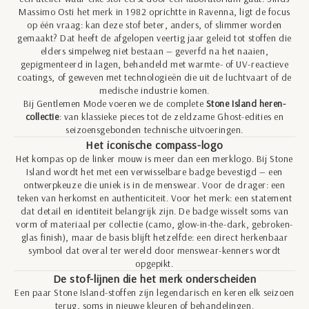
Massimo Osti het merk in 1982 oprichtte in Ravenna, ligt de focus
op één vraag: kan deze stof beter, anders, of slimmer worden
gemaakt? Dat heeft de afgelopen veertig jaar geleid tot stoffen die
elders simpelweg niet bestaan — geverfd na het naaien,
gepigmenteerd in lagen, behandeld met warmte- of UV-reactieve
coatings, of geweven met technologieën die uit de luchtvaart of de
medische industrie komen.
Bij Gentlemen Mode voeren we de complete
Stone Island heren-
collectie
: van klassieke pieces tot de zeldzame Ghost-edities en
seizoensgebonden technische uitvoeringen.
Het iconische compass-logo
Het kompas op de linker mouw is meer dan een merklogo. Bij Stone
Island wordt het met een verwisselbare badge bevestigd — een
ontwerpkeuze die uniek is in de menswear. Voor de drager: een
teken van herkomst en authenticiteit. Voor het merk: een statement
dat detail en identiteit belangrijk zijn. De badge wisselt soms van
vorm of materiaal per collectie (camo, glow-in-the-dark, gebroken-
glas finish), maar de basis blijft hetzelfde: een direct herkenbaar
symbool dat overal ter wereld door menswear-kenners wordt
opgepikt.
De stof-lijnen die het merk onderscheiden
Een paar Stone Island-stoffen zijn legendarisch en keren elk seizoen
terug, soms in nieuwe kleuren of behandelingen.