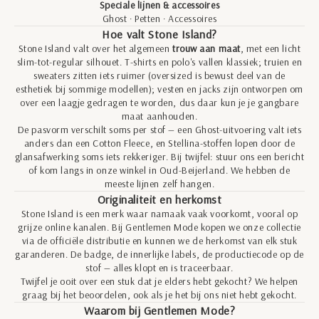
Speciale lijnen & accessoires
Ghost
·
Petten
·
Accessoires
Hoe valt Stone Island?
Stone Island valt over het algemeen
trouw aan maat
, met een licht
slim-tot-regular silhouet. T-shirts en polo's vallen klassiek; truien en
sweaters zitten iets ruimer (oversized is bewust deel van de
esthetiek bij sommige modellen); vesten en jacks zijn ontworpen om
over een laagje gedragen te worden, dus daar kun je je gangbare
maat aanhouden.
De pasvorm verschilt soms per stof — een Ghost-uitvoering valt iets
anders dan een Cotton Fleece, en Stellina-stoffen lopen door de
glansafwerking soms iets rekkeriger. Bij twijfel: stuur ons een bericht
of kom langs in onze winkel in Oud-Beijerland. We hebben de
meeste lijnen zelf hangen.
Originaliteit en herkomst
Stone Island is een merk waar namaak vaak voorkomt, vooral op
grijze online kanalen. Bij Gentlemen Mode kopen we onze collectie
via de officiële distributie en kunnen we de herkomst van elk stuk
garanderen. De badge, de innerlijke labels, de productiecode op de
stof — alles klopt en is traceerbaar.
Twijfel je ooit over een stuk dat je elders hebt gekocht? We helpen
graag bij het beoordelen, ook als je het bij ons niet hebt gekocht.
Waarom bij Gentlemen Mode?