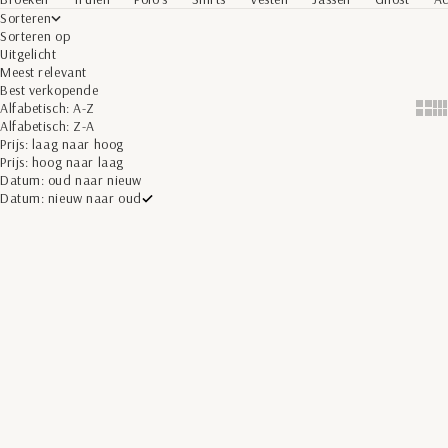
Sorteren
Sorteren op
Uitgelicht
Meest relevant
Best verkopende
Alfabetisch: A-Z
Show 
Sh
Alfabetisch: Z-A
Prijs: laag naar hoog
Prijs: hoog naar laag
Datum: oud naar nieuw
Datum: nieuw naar oud
Toevoegen aan winkelwagen
Opties kiezen
NEW ARRIVALS
NEW ARRIVALS