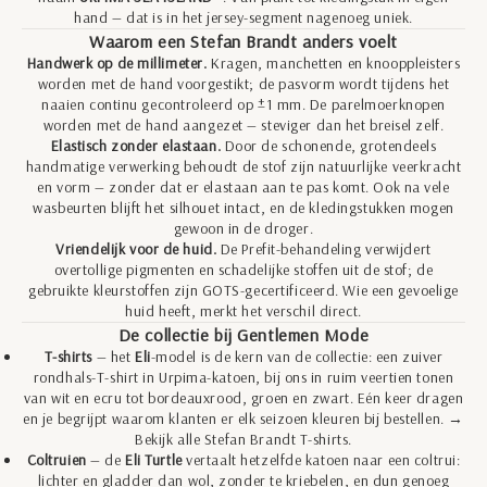
hand — dat is in het jersey-segment nagenoeg uniek.
Waarom een Stefan Brandt anders voelt
Handwerk op de millimeter.
Kragen, manchetten en knooppleisters
worden met de hand voorgestikt; de pasvorm wordt tijdens het
naaien continu gecontroleerd op ±1 mm. De parelmoerknopen
worden met de hand aangezet — steviger dan het breisel zelf.
Elastisch zonder elastaan.
Door de schonende, grotendeels
handmatige verwerking behoudt de stof zijn natuurlijke veerkracht
en vorm — zonder dat er elastaan aan te pas komt. Ook na vele
wasbeurten blijft het silhouet intact, en de kledingstukken mogen
gewoon in de droger.
Vriendelijk voor de huid.
De Prefit-behandeling verwijdert
overtollige pigmenten en schadelijke stoffen uit de stof; de
gebruikte kleurstoffen zijn GOTS-gecertificeerd. Wie een gevoelige
huid heeft, merkt het verschil direct.
De collectie bij Gentlemen Mode
T-shirts
— het
Eli
-model is de kern van de collectie: een zuiver
rondhals-T-shirt in Urpima-katoen, bij ons in ruim veertien tonen
van wit en ecru tot bordeauxrood, groen en zwart. Eén keer dragen
en je begrijpt waarom klanten er elk seizoen kleuren bij bestellen. →
Bekijk alle
Stefan Brandt T-shirts
.
Coltruien
— de
Eli Turtle
vertaalt hetzelfde katoen naar een coltrui:
lichter en gladder dan wol, zonder te kriebelen, en dun genoeg