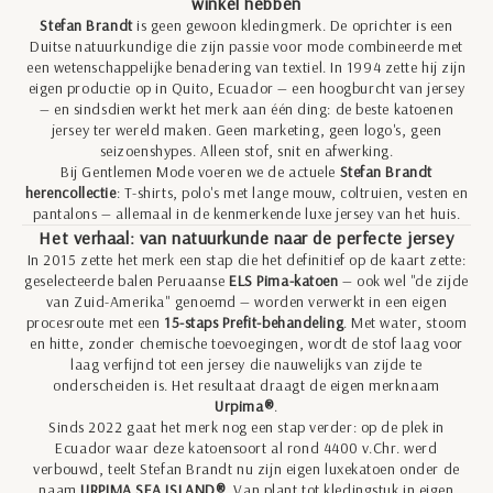
winkel hebben
Stefan Brandt
is geen gewoon kledingmerk. De oprichter is een
Duitse natuurkundige die zijn passie voor mode combineerde met
een wetenschappelijke benadering van textiel. In 1994 zette hij zijn
eigen productie op in Quito, Ecuador — een hoogburcht van jersey
— en sindsdien werkt het merk aan één ding: de beste katoenen
jersey ter wereld maken. Geen marketing, geen logo's, geen
seizoenshypes. Alleen stof, snit en afwerking.
Bij Gentlemen Mode voeren we de actuele
Stefan Brandt
herencollectie
: T-shirts, polo's met lange mouw, coltruien, vesten en
pantalons — allemaal in de kenmerkende luxe jersey van het huis.
Het verhaal: van natuurkunde naar de perfecte jersey
In 2015 zette het merk een stap die het definitief op de kaart zette:
geselecteerde balen Peruaanse
ELS Pima-katoen
— ook wel "de zijde
van Zuid-Amerika" genoemd — worden verwerkt in een eigen
procesroute met een
15-staps Prefit-behandeling
. Met water, stoom
en hitte, zonder chemische toevoegingen, wordt de stof laag voor
laag verfijnd tot een jersey die nauwelijks van zijde te
onderscheiden is. Het resultaat draagt de eigen merknaam
Urpima®
.
Sinds 2022 gaat het merk nog een stap verder: op de plek in
Ecuador waar deze katoensoort al rond 4400 v.Chr. werd
verbouwd, teelt Stefan Brandt nu zijn eigen luxekatoen onder de
naam
URPIMA SEA ISLAND®
. Van plant tot kledingstuk in eigen