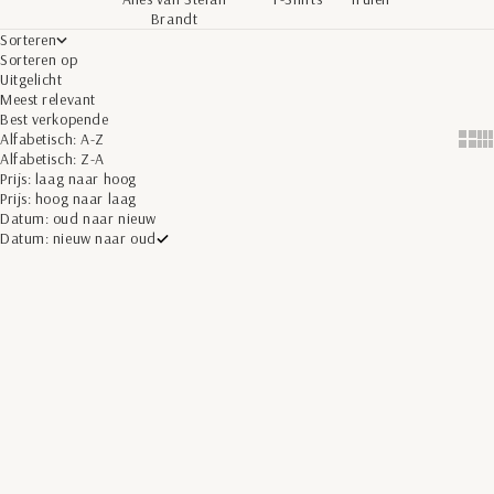
Brandt
Sorteren
Sorteren op
Uitgelicht
Meest relevant
Best verkopende
Alfabetisch: A-Z
Show 
Sh
Alfabetisch: Z-A
Prijs: laag naar hoog
Prijs: hoog naar laag
Datum: oud naar nieuw
Datum: nieuw naar oud
Opties kiezen
Opties kiezen
NEW ARRIVALS
NEW ARRIVALS