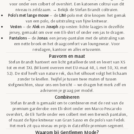
voor onder een colbert of overshirt. Een katoenen coltrui van dit
niveau is zeldzaam. → Bekijk de
Stefan Brandt coltruien
.
Polo's met lange mouw
— de
LIM
-polo met drie knopen: het gemak
van een polo, de uitstraling van fijne knitwear.
Vesten
— de
Alek
en
Joseph
zip-vesten: lichte laagjes in dezelfde
jersey, gemaakt om over een Eli-shirt of onder een jas te dragen.
Pantalons
— de
Jonas
: een jersey-pantalon met de uitstraling van
een nette broek en het draagcomfort van loungewear. Voor
reisdagen, kantoor en alles ertussenin.
Pasvorm en maat
Stefan Brandt hanteert een licht getailleerde snit en levert van XS
tot en met 3XL (M komt overeen met EU-maat 48, L met 50, XL met
52). De stof heeft van nature rek, dus het silhouet volgt het lichaam
zonder te knellen. Twijfel je tussen twee maten of tussen
stofgewichten, stuur ons een bericht — we dragen het merk zelf en
adviseren je graag per model.
Combineren
Stefan Brandt is gemaakt om te combineren met de rest van de
premium garderobe: een Eli-shirt onder een
Marco Pescarolo
overshirt
, de Eli Turtle onder een colbert met een
Berwich pantalon
,
of naast de fijne knitwear van
Gran Sasso
en de polo's van
Fedeli
.
Het merk zit qua niveau en prijs in datzelfde premium-segment.
Waarom bij Gentlemen Mode?