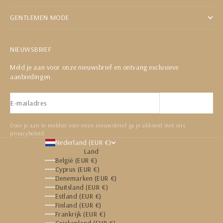
GENTLEMEN MODE
NIEUWSBRIEF
Meld je aan voor onze nieuwsbrief en ontvang exclusieve
aanbiedingen.
E-mailadres
Abonneren
Door je aan te melden voor onze nieuwsbrief ga je akkoord met ons
privacybeleid.
Nederland (EUR €)
Land
België (EUR €)
Cyprus (EUR €)
Denemarken (EUR €)
Duitsland (EUR €)
Estland (EUR €)
Finland (EUR €)
Frankrijk (EUR €)