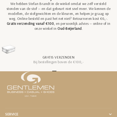
We hebben Stefan Brandt in de winkel omdat we zelf versteld
stonden van de stof — en dat gebeurt niet snel meer. We kennen de
modellen, de stofgewichten en de kleuren, en helpen je graag op
weg. Online besteld en past het net niet? Retourneren kost €6,-.
Gratis verzending vanaf €100
, en persoonlijk advies — online of in
onze winkel in
Oud-Beijerland
.
GRATIS VERZENDEN
Bij bestellingen boven de €100,-
Naar artikel 1
Naar artikel 2
Naar artikel 3
Naar artikel 4
Naar artikel 5
SERVICE