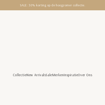
SALE: 30% korting op de hoogzomer collectie.
Collectie
New Arrivals
Sale
Merken
Inspiratie
Over Ons