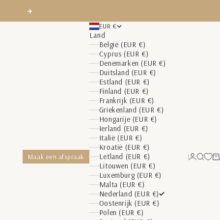
Volgende
EUR €
Land
België (EUR €)
Cyprus (EUR €)
Denemarken (EUR €)
Duitsland (EUR €)
Estland (EUR €)
Finland (EUR €)
Frankrijk (EUR €)
Griekenland (EUR €)
Hongarije (EUR €)
Ierland (EUR €)
Italië (EUR €)
Kroatië (EUR €)
Letland (EUR €)
Maak een afspraak
Inloggen
Zoeke
W
Litouwen (EUR €)
Luxemburg (EUR €)
Malta (EUR €)
Nederland (EUR €)
Oostenrijk (EUR €)
Polen (EUR €)