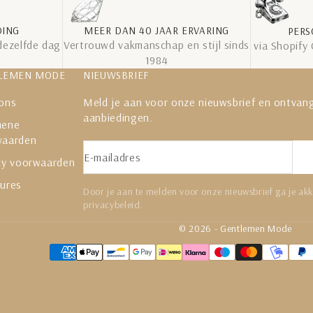
DING
MEER DAN 40 JAAR ERVARING
PERS
dezelfde dag
Vertrouwd vakmanschap en stijl sinds
via Shopify
1984
LEMEN MODE
NIEUWSBRIEF
ons
Meld je aan voor onze nieuwsbrief en ontvang
aanbiedingen.
mene
waarden
E-mailadres
cy voorwaarden
ures
Door je aan te melden voor onze nieuwsbrief ga je ak
privacybeleid.
© 2026 - Gentlemen Mode