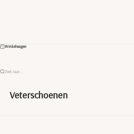
Winkelwagen
Zoek naar...
Veterschoenen