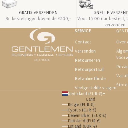
GRATIS VERZENDEN
SNELLE VERZEN
Bij bestellingen boven de €100,-
Voor 15:00 uur besteld, 
verzonden
SERVICE
GENT
Contact
Over 
Verzenden
Alge
voor
Retourneren
Priva
Retourportaal
Vacat
Betaalmethode
Store
Veelgestelde vragen
Nederland (EUR €)
Land
België (EUR €)
Cyprus (EUR €)
Denemarken (EUR €)
Duitsland (EUR €)
Estland (EUR €)