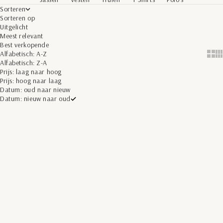
Sorteren
Sorteren op
Uitgelicht
Meest relevant
Best verkopende
Alfabetisch: A-Z
Show 
Sh
Alfabetisch: Z-A
Prijs: laag naar hoog
Prijs: hoog naar laag
Datum: oud naar nieuw
Datum: nieuw naar oud
Toevoegen aan winkelwagen
UITVERKOCHT
BESPAAR 50%