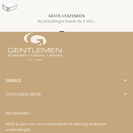
GRATIS VERZENDEN
Bij bestellingen boven de €100,-
Naar artikel 1
Naar artikel 2
Naar artikel 3
Naar artikel 4
Naar artikel 5
SERVICE
GENTLEMEN MODE
NIEUWSBRIEF
Meld je aan voor onze nieuwsbrief en ontvang exclusieve
aanbiedingen.