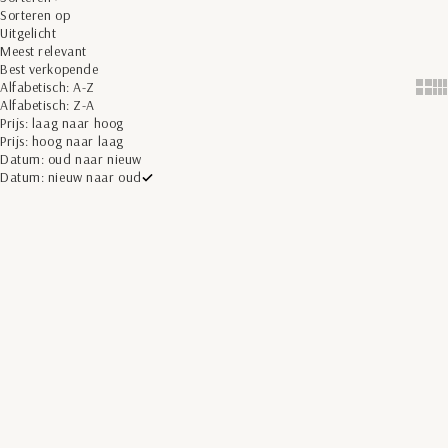
Sorteren op
Uitgelicht
Meest relevant
Best verkopende
Alfabetisch: A-Z
Show 
Sh
Alfabetisch: Z-A
Prijs: laag naar hoog
Prijs: hoog naar laag
Datum: oud naar nieuw
Datum: nieuw naar oud
Toevoegen aan winkelwagen
Opties kiezen
BESPAAR 50%
BESPAAR 50%
L.B.M. 1911
L.B.M. 1911
Colbert Visgraat Beige | Silk &
Double-Breasted Colbert Grijs |