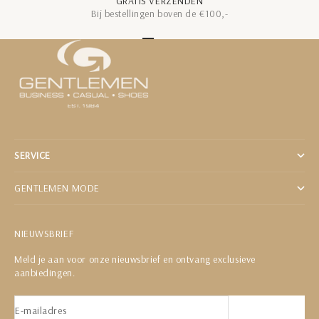
GRATIS VERZENDEN
Bij bestellingen boven de €100,-
Naar artikel 1
Naar artikel 2
Naar artikel 3
Naar artikel 4
Naar artikel 5
SERVICE
GENTLEMEN MODE
NIEUWSBRIEF
Meld je aan voor onze nieuwsbrief en ontvang exclusieve
aanbiedingen.
E-mailadres
Abonneren