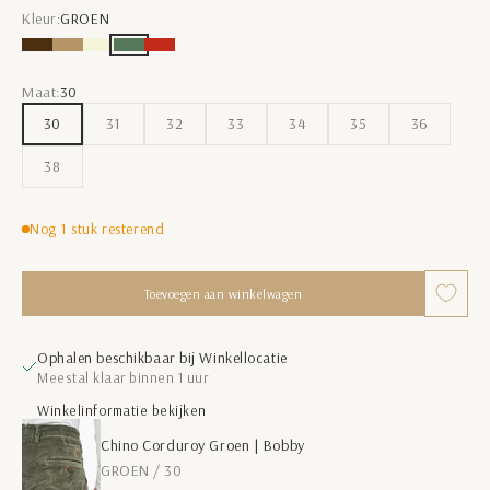
Kleur:
GROEN
DONKER BRUIN
MIDDELBRUIN
BEIGE
GROEN
ROOD
Maat:
30
30
31
32
33
34
35
36
38
Nog 1 stuk resterend
Toevoegen aan winkelwagen
Ophalen beschikbaar bij Winkellocatie
Meestal klaar binnen 1 uur
Winkelinformatie bekijken
Chino Corduroy Groen | Bobby
GROEN / 30