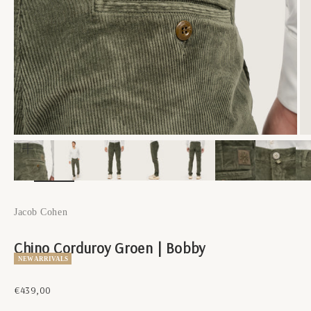
In-/uitzoomen
Jacob Cohen
Chino Corduroy Groen | Bobby
NEW ARRIVALS
Aanbiedingsprijs
€439,00