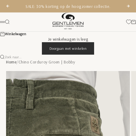
Naar inhoud
SALE: 30% korting op de hoogzomer collectie.
Vorige
Volg
Gentlemen Mode
Zoeken
Wi
Menu
Winkelwagen
Je winkelwagen is leeg
Doorgaan met winkelen
Zoek naar...
Home
/
Chino Corduroy Groen | Bobby