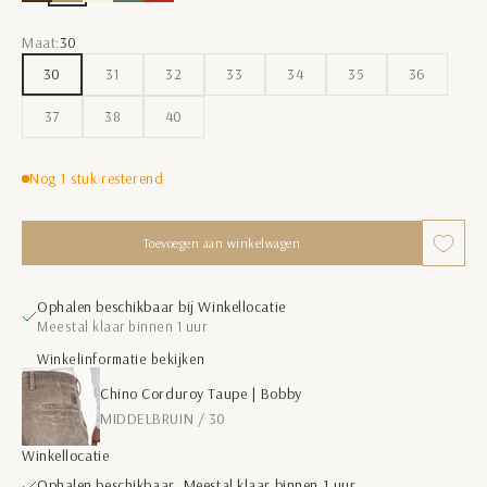
DONKER BRUIN
MIDDELBRUIN
BEIGE
GROEN
ROOD
Maat:
30
30
31
32
33
34
35
36
37
38
40
Nog 1 stuk resterend
Toevoegen aan winkelwagen
Ophalen beschikbaar bij Winkellocatie
Meestal klaar binnen 1 uur
Winkelinformatie bekijken
Chino Corduroy Taupe | Bobby
MIDDELBRUIN / 30
Winkellocatie
Ophalen beschikbaar, Meestal klaar binnen 1 uur