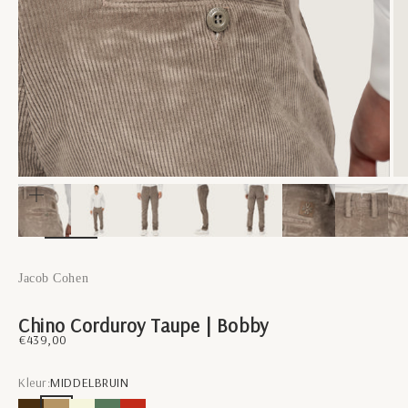
In-/uitzoomen
Jacob Cohen
Chino Corduroy Taupe | Bobby
Aanbiedingsprijs
€439,00
Kleur:
MIDDELBRUIN