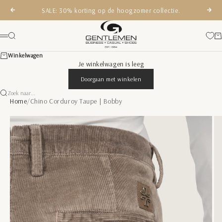
Naar inhoud
SALE: 30% korting op de hoogzomer collectie.
Vorige
Volg
Gentlemen Mode
Zoeken
Wi
Menu
Winkelwagen
Je winkelwagen is leeg
Doorgaan met winkelen
Zoek naar...
Home
/
Chino Corduroy Taupe | Bobby