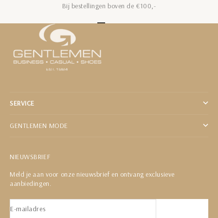
Bij bestellingen boven de €100,-
Naar artikel 1
Naar artikel 2
Naar artikel 3
Naar artikel 4
Naar artikel 5
SERVICE
GENTLEMEN MODE
NIEUWSBRIEF
Meld je aan voor onze nieuwsbrief en ontvang exclusieve
aanbiedingen.
E-mailadres
Abonneren