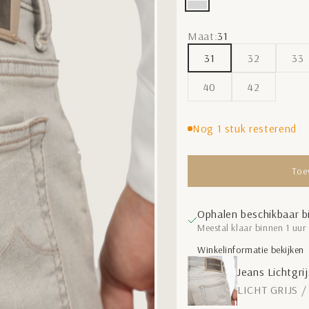
LICHT GRIJS
Maat:
31
31
32
33
40
42
Nog 1 stuk resterend
Toe
Ophalen beschikbaar bi
Meestal klaar binnen 1 uur
Winkelinformatie bekijken
Jeans Lichtgrij
LICHT GRIJS /