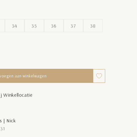
34
35
36
37
38
voegen aan winkelwagen
j Winkellocatie
s | Nick
 31