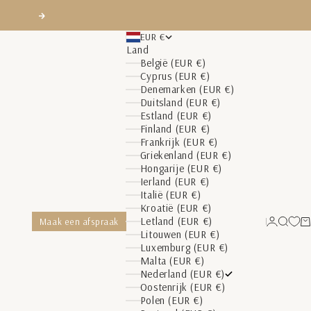
Volgende
EUR €
Land
België (EUR €)
Cyprus (EUR €)
Denemarken (EUR €)
Duitsland (EUR €)
Estland (EUR €)
Finland (EUR €)
Frankrijk (EUR €)
Griekenland (EUR €)
Hongarije (EUR €)
Ierland (EUR €)
Italië (EUR €)
Kroatië (EUR €)
Letland (EUR €)
Maak een afspraak
Inloggen
Zoeke
W
Litouwen (EUR €)
Luxemburg (EUR €)
Malta (EUR €)
Nederland (EUR €)
Oostenrijk (EUR €)
Polen (EUR €)