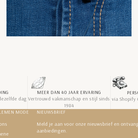
DING
MEER DAN 40 JAAR ERVARING
PERS
dezelfde dag
Vertrouwd vakmanschap en stijl sinds
via Shopify
1984
LEMEN MODE
NIEUWSBRIEF
ons
Meld je aan voor onze nieuwsbrief en ontvang
aanbiedingen.
mene