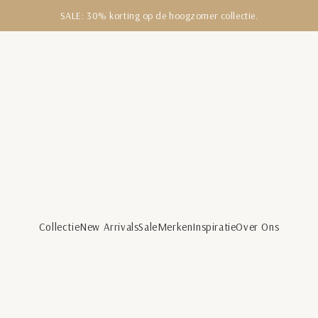
SALE: 30% korting op de hoogzomer collectie.
Collectie
New Arrivals
Sale
Merken
Inspiratie
Over Ons