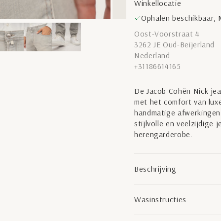
Winkellocatie
Ophalen beschikbaar, M
Oost-Voorstraat 4
3262 JE Oud-Beijerland
Nederland
+31186614165
De Jacob Cohën Nick jean
met het comfort van luxe
handmatige afwerkingen 
stijlvolle en veelzijdige
herengarderobe.
Beschrijving
Wasinstructies